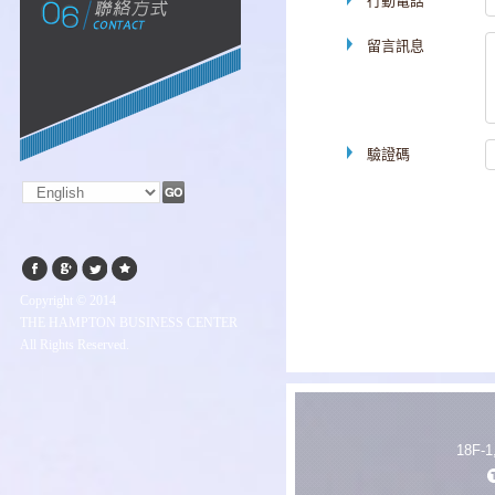
行動電話
留言訊息
驗證碼
Copyright © 2014
THE HAMPTON BUSINESS CENTER
All Rights Reserved.
18F-1